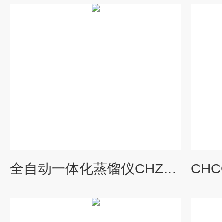
全自动一体化蒸馏仪CHZL-6G氨氮蒸馏装置