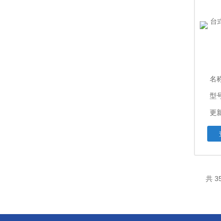
名
型号
更新
共 3