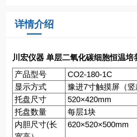
详情介绍
川宏仪器 单层二氧化碳细胞恒温培
产品型号
CO2-180-1C
显示方式
豫进7寸触摸屏（竖
托盘尺寸
520×420mm
托盘数量
每层1块
内胆尺寸(长
620×520×500mm
宽高）