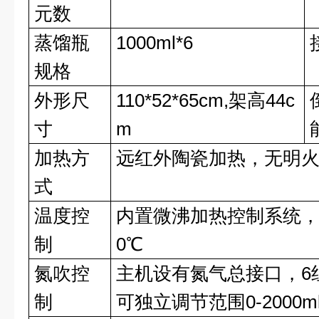
元数
蒸馏瓶
1000ml*6
规格
外形尺
110*52*65cm,架高44c
寸
m
加热方
远红外陶瓷加热，无明
式
温度控
内置微沸加热控制系统，
制
0℃
氮吹控
主机设有氮气总接口，6
制
可独立调节范围0-2000m