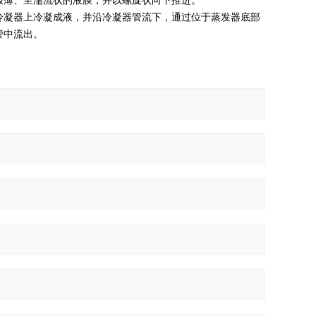
极薄、呈湍流状的液膜，并以螺旋状向下推进。
冷凝器上冷凝成液，并沿冷凝器管流下，通过位于蒸发器底部
管中流出。