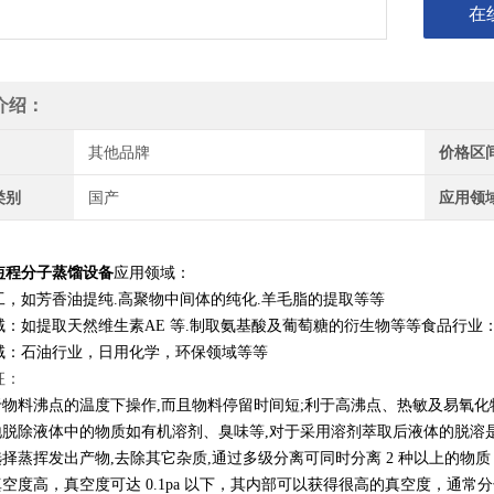
在
介绍：
其他品牌
价格区
类别
国产
应用领
短程分子蒸馏设备
应用领域：
工，如芳香油提纯.高聚物中间体的纯化.羊毛脂的提取等等
域：如提取天然维生素AE 等.制取氨基酸及葡萄糖的衍生物等等食品行业：
域：石油行业，日用化学，环保领域等等
征：
低于物料沸点的温度下操作,而且物料停留时间短;利于高沸点、热敏及易氧
效地脱除液体中的物质如有机溶剂、臭味等,对于采用溶剂萃取后液体的脱
选择蒸挥发出产物,去除其它杂质,通过多级分离可同时分离 2 种以上的物质
馏真空度高，真空度可达 0.1pa 以下，其内部可以获得很高的真空度，