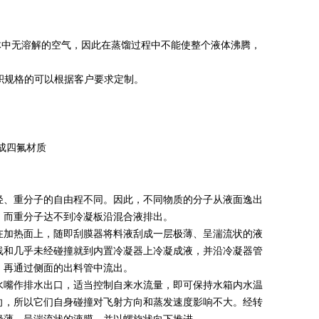
体中无溶解的空气，因此在蒸馏过程中不能使整个液体沸腾，
积规格的可以根据客户要求定制。
成四氟材质
轻、重分子的自由程不同。因此，不同物质的分子从液面逸出
，而重分子达不到冷凝板沿混合液排出。
在加热面上，随即刮膜器将料液刮成一层极薄、呈湍流状的液
线和几乎未经碰撞就到内置冷凝器上冷凝成液，并沿冷凝器管
，再通过侧面的出料管中流出。
水嘴作排水出口，适当控制自来水流量，即可保持水箱内水温
向，所以它们自身碰撞对飞射方向和蒸发速度影响不大。经转