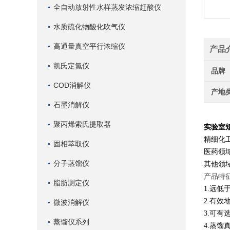
全自动放射性水样蒸发浓缩赶酸仪
水质硫化物酸化吹气仪
高通量真空平行浓缩仪
产品
凯氏定氮仪
品牌
COD消解仪
产地
石墨消解仪
聚丙烯索氏提取器
实验室
精细化
固相萃取仪
医药领
分子蒸馏仪
其他领
产品特
脂肪测定仪
1.远
2.有
微波消解仪
3.可有
蒸馏仪系列
4.蒸