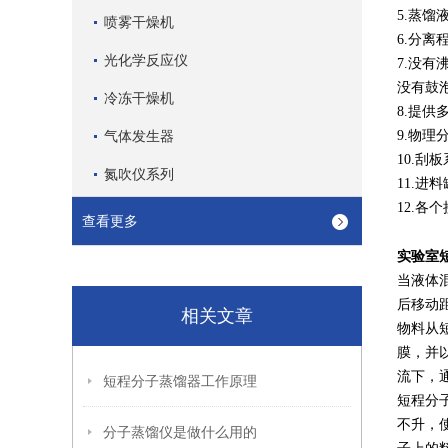
5.蒸馏
喷雾干燥机
6.分
光化学反应仪
7.没
没有鼓
冷冻干燥机
8.提
气体发生器
9.物
10.刮
氮吹仪系列
11.
12.
查看更多
实验室
当液体
后移动
相关文章
物料从
膜，并
流下，
短程分子蒸馏器工作原理
短程分
不升，
分子蒸馏仪是做什么用的