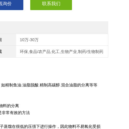
线询价
联系我们
间
10万-30万
域
环保,食品/农产品,化工,生物产业,制药/生物制药
如精制鱼油.油脂脱酸.精制高碳醇.混合油脂的分离等等
化物料的分离
溶是非常有效的方法
通常分子蒸馏在很低的压强下进行操作，因此物料不易氧化受损