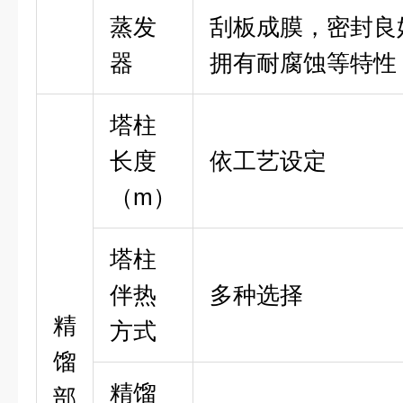
蒸发
刮板成膜，密封良
器
拥有耐腐蚀等特性
塔柱
长度
依工艺设定
（m）
塔柱
伴热
多种选择
精
方式
馏
精馏
部