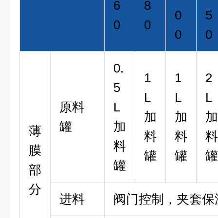
6
8
0
5
0
0
0
0
0.
1
1
2
5
L
L
L
原料
L
加
加
加
罐
加
薄
料
料
料
料
膜
罐
罐
罐
罐
部
分
进料
阀门控制，夹套保