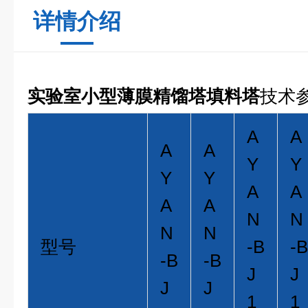
详情介绍
实验室小型薄膜精馏塔填料塔
技术
A
A
A
A
Y
Y
Y
Y
A
A
A
A
N
N
N
N
型号
-B
-B
-B
-B
J
J
J
J
1
1