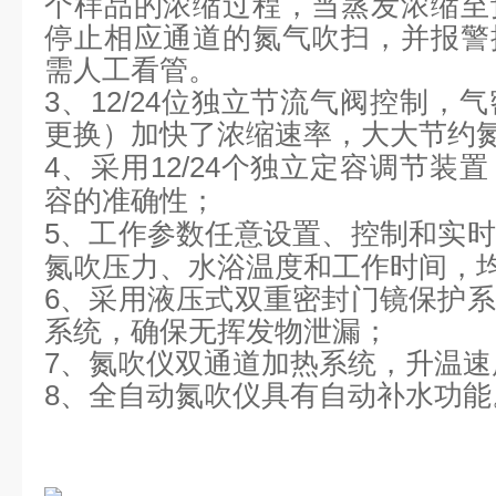
个样品的浓缩过程，当蒸发浓缩至
停止相应通道的氮气吹扫，并报警
需人工看管
。
3
、
12
/24
位独立节流气阀控制，气
更换）加快了浓缩速率，大大节约
4、
采用
12
/24
个独立定容调节装置
容的准确性；
5、
工作参数任意设置、控制和实时
氮吹压力、水浴温度和工作时间，
6
、
采用液压式双重密封门镜保护系
系统，确保无挥发物泄漏
；
7
、
氮吹仪双通道加热系统，升温速
8
、
全自动氮吹仪具有自动补水功能