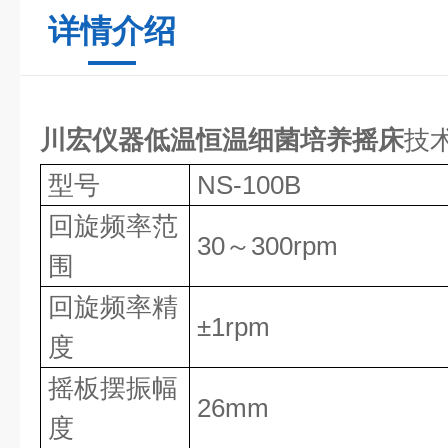
详情介绍
川宏仪器低温恒温细菌培养摇床
技
型号
NS-100B
回旋频率范
30～300rpm
围
回旋频率精
±1rpm
度
摇板摆振幅
26mm
度