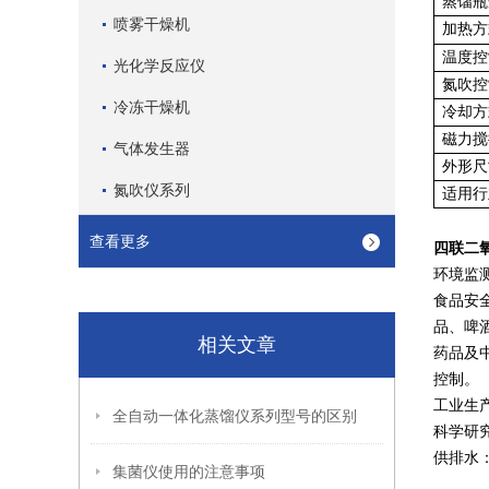
蒸馏瓶
喷雾干燥机
加热方
温度控
光化学反应仪
氮吹控
冷冻干燥机
冷却方
磁力搅
气体发生器
外形尺
氮吹仪系列
适用行
查看更多
四联二
环境监
食品安
品、啤
相关文章
药品及
控制。
工业生
全自动一体化蒸馏仪系列型号的区别
科学研
供排水
集菌仪使用的注意事项