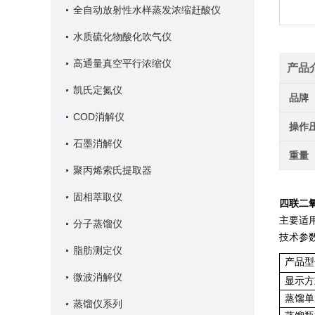
全自动放射性水样蒸发浓缩赶酸仪
水质硫化物酸化吹气仪
高通量真空平行浓缩仪
产品
凯氏定氮仪
品牌
COD消解仪
操作
石墨消解仪
重量
聚丙烯索氏提取器
固相萃取仪
四联二
主要适
分子蒸馏仪
技术参
脂肪测定仪
产品型
微波消解仪
显示方
蒸馏单
蒸馏仪系列