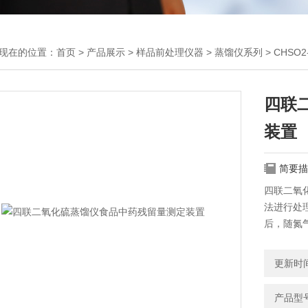
现在的位置：
首页
>
产品展示
>
样品前处理仪器
>
蒸馏仪系列
> CHS
四联
装置
简要描
四联二氧
法进行处
后，随氮
离子，采
更新时间：
产品型号