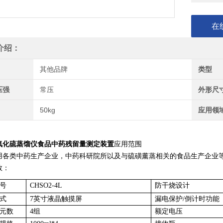
在
介绍：
其他品牌
类型
压强
常压
外形尺
50kg
应用领
氧化硫蒸馏仪食品中药残留量测定装置
应用范围
用各类中药生产企业，中药科研院所以及与硫磺薰蒸相关的食品生产企业
数：
号
CHSO2-4L
防干烧设计
式
7英寸液晶触摸屏
漏电保护/倒计时功能
元数
4组
额定电压