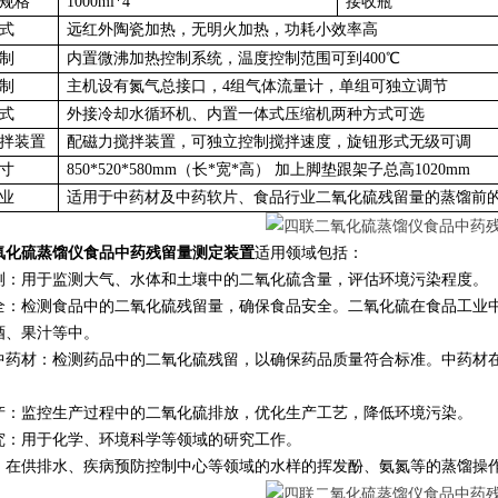
规格
1000ml*4
接收瓶
式
远红外陶瓷加热，无明火加热，功耗小效率高
制
内置微沸加热控制系统，温度控制范围可到400℃
制
主机设有氮气总接口，4组气体流量计，单组可独立调节
式
外接冷却水循环机、内置一体式压缩机两种方式可选
拌装置
配磁力搅拌装置，可独立控制搅拌速度，旋钮形式无级可调
寸
850*520*580mm（长*宽*高） 加上脚垫跟架子总高1020mm
业
适用于中药材及中药软片、食品行业二氧化硫残留量的蒸馏前
氧化硫蒸馏仪食品中药残留量测定装置
适用领域包括：
测：用于监测大气、水体和土壤中的二氧化硫含量，评估环境污染程度。
全：检测食品中的二氧化硫残留量，确保食品安全。二氧化硫在食品工业
酒、果汁等中。
中药材：检测药品中的二氧化硫残留，以确保药品质量符合标准。中药材
产：监控生产过程中的二氧化硫排放，优化生产工艺，降低环境污染。
究：用于化学、环境科学等领域的研究工作。
：在供排水、疾病预防控制中心等领域的水样的挥发酚、氨氮等的蒸馏操