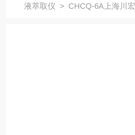
液萃取仪
> CHCQ-6A上海
进样