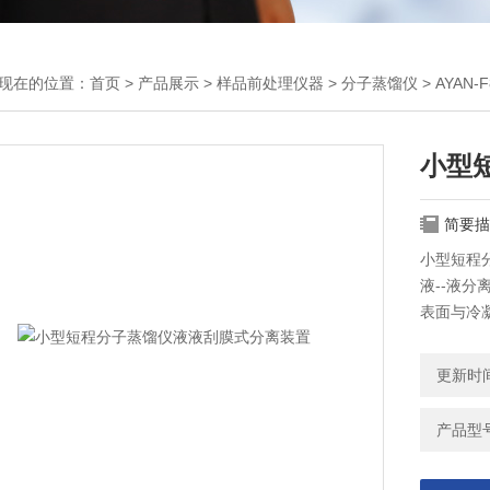
现在的位置：
首页
>
产品展示
>
样品前处理仪器
>
分子蒸馏仪
> AYA
小型
简要描
小型短程
液--液
表面与冷
异，对液
更新时间：
产品型号