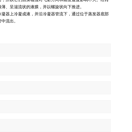
极薄、呈湍流状的液膜，并以螺旋状向下推进。
冷凝器上冷凝成液，并沿冷凝器管流下，通过位于蒸发器底部
管中流出。