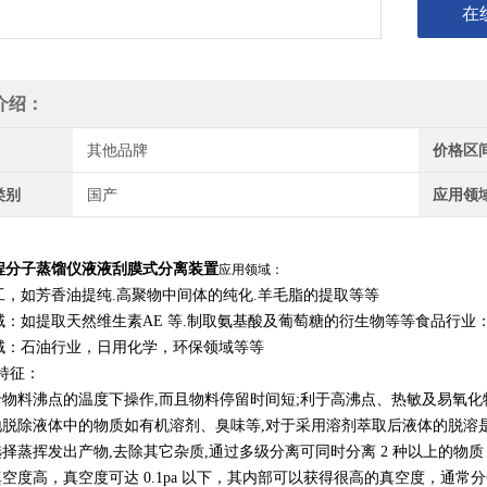
在
介绍：
其他品牌
价格区
类别
国产
应用领
程分子蒸馏仪液液刮膜式分离装置
应用领域：
工，如芳香油提纯.高聚物中间体的纯化.羊毛脂的提取等等
域：如提取天然维生素AE 等.制取氨基酸及葡萄糖的衍生物等等食品行业：
域：石油行业，日用化学，环保领域等等
特征：
低于物料沸点的温度下操作,而且物料停留时间短;利于高沸点、热敏及易氧
效地脱除液体中的物质如有机溶剂、臭味等,对于采用溶剂萃取后液体的脱
选择蒸挥发出产物,去除其它杂质,通过多级分离可同时分离 2 种以上的物质
馏真空度高，真空度可达 0.1pa 以下，其内部可以获得很高的真空度，