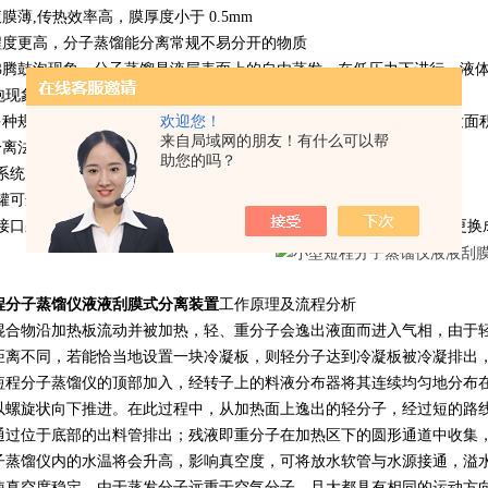
液膜薄,传热效率高，膜厚度小于 0.5mm
离程度更高，分子蒸馏能分离常规不易分开的物质
有沸腾鼓泡现象，分子蒸馏是液层表面上的自由蒸发，在低压力下进行，液
泡现象。
欢迎您！
供多种规格客户选择，适用于客户小试实验,中试实验，如果需要更大蒸发面
来自局域网的朋友！有什么可以帮
理分离法，无毒、无害、无污染、无残留，可得到纯净安全的产物
助您的吗？
板系统由PTFE 材料和SS316L 不锈钢材料制成，具有抗腐蚀的功效；
进料罐可选实现预加热功能，预热温度可以调节。
各个接口采用的是氟胶垫片进行密封，气密性好，如客户需要耐腐蚀可以更换
程分子蒸馏仪液液刮膜式分离装置
工作原理及流程分析
混合物沿加热板流动并被加热，轻、重分子会逸出液面而进入气相，由于
距离不同，若能恰当地设置一块冷凝板，则轻分子达到冷凝板被冷凝排出
短程分子蒸馏仪的顶部加入，经转子上的料液分布器将其连续均匀地分布
以螺旋状向下推进。在此过程中，从加热面上逸出的轻分子，经过短的路
通过位于底部的出料管排出；残液即重分子在加热区下的圆形通道中收集
子蒸馏仪内的水温将会升高，影响真空度，可将放水软管与水源接通，溢
使真空度稳定。由于蒸发分子远重于空气分子，且大都具有相同的运动方