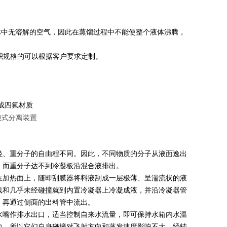
体中无溶解的空气，因此在蒸馏过程中不能使整个液体沸腾，
积规格的可以根据客户要求定制。
成四氟材质
轻、重分子的自由程不同。因此，不同物质的分子从液面逸出
，而重分子达不到冷凝板沿混合液排出。
在加热面上，随即刮膜器将料液刮成一层极薄、呈湍流状的液
线和几乎未经碰撞就到内置冷凝器上冷凝成液，并沿冷凝器管
，再通过侧面的出料管中流出。
水嘴作排水出口，适当控制自来水流量，即可保持水箱内水温
向，所以它们自身碰撞对飞射方向和蒸发速度影响不大。经转