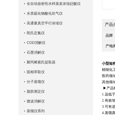
全自动放射性水样蒸发浓缩赶酸仪
水质硫化物酸化吹气仪
高通量真空平行浓缩仪
产品
凯氏定氮仪
品牌
COD消解仪
产地
石墨消解仪
聚丙烯索氏提取器
小型短
精细化
固相萃取仪
医药领
分子蒸馏仪
其他领
▶产品
脂肪测定仪
1.远
2.有
微波消解仪
3.可有
蒸馏仪系列
4.蒸