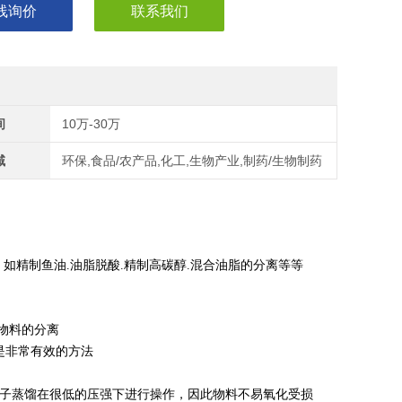
线询价
联系我们
间
10万-30万
域
环保,食品/农产品,化工,生物产业,制药/生物制药
如精制鱼油.油脂脱酸.精制高碳醇.混合油脂的分离等等
化物料的分离
溶是非常有效的方法
通常分子蒸馏在很低的压强下进行操作，因此物料不易氧化受损