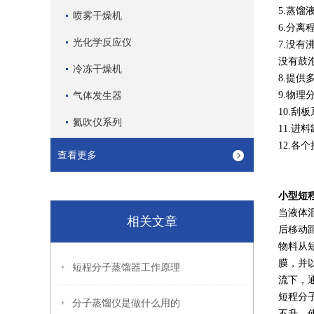
5.蒸馏
喷雾干燥机
6.分
光化学反应仪
7.没
没有鼓
冷冻干燥机
8.提
气体发生器
9.物
10.刮
氮吹仪系列
11.
12.
查看更多
小型短
当液体
相关文章
后移动
物料从
膜，并
短程分子蒸馏器工作原理
流下，
短程分
分子蒸馏仪是做什么用的
不升，