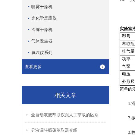
喷雾干燥机
光化学反应仪
实验室
冷冻干燥机
型号
气体发生器
萃取瓶
排气量
氮吹仪系列
功率
查看更多
气泵
电压
外形尺
简单的
相关文章
1.混
全自动液液萃取仪跟人工萃取的区别
2.振
分液漏斗振荡萃取器介绍
3.静