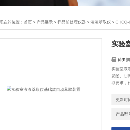
现在的位置：
首页
>
产品展示
>
样品前处理仪器
>
液液萃取仪
> CHC
实验
简要描
实验室液
发酚、阴
取要求，
代人工震
氯化碳、四
更新时间：
产品型号