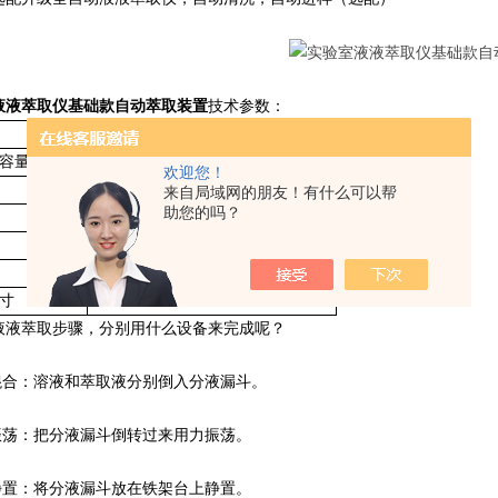
液液萃取仪基础款自动萃取装置
技术参数：
CHCQ-6D
容量
1000ML*6
欢迎您！
6*2L
来自局域网的朋友！有什么可以帮
助您的吗？
50W
6台
220V50HZ
寸
650mmx200mmx600mm
液液萃取步骤，分别用什么设备来完成呢？
合：溶液和萃取液分别倒入分液漏斗。
荡：把分液漏斗倒转过来用力振荡。
置：将分液漏斗放在铁架台上静置。