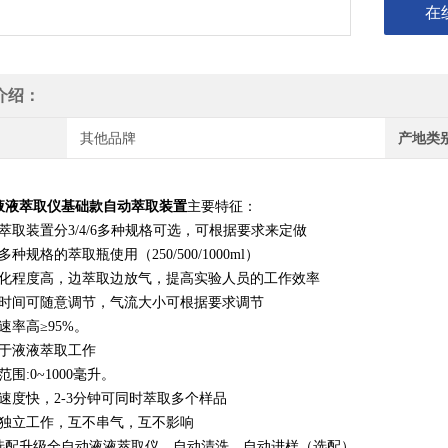
在
介绍：
其他品牌
产地类
液液萃取仪基础款自动萃取装置
主要特征：
萃取装置分3/4/6多种规格可选，可根据要求来定做
多种规格的萃取瓶使用（250/500/1000ml）
取化程度高，边萃取边放气，提高实验人员的工作效率
取时间可随意调节，气流大小可根据要求调节
速率高≥95%。
用于液液萃取工作
范围:0~1000毫升。
速度快，2-3分钟可同时萃取多个样品
路独立工作，互不串气，互不影响
可选配升级全自动液液萃取仪，自动清洗，自动进样（选配）