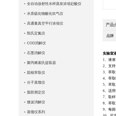
全自动放射性水样蒸发浓缩赶酸仪
水质硫化物酸化吹气仪
高通量真空平行浓缩仪
产品
凯氏定氮仪
品牌
COD消解仪
石墨消解仪
实验室
1、液液
聚丙烯索氏提取器
2、支持
3、萃
固相萃取仪
4、萃
分子蒸馏仪
5、萃取
6、适
脂肪测定仪
7、取样
微波消解仪
8、萃取
9、每
蒸馏仪系列
10、