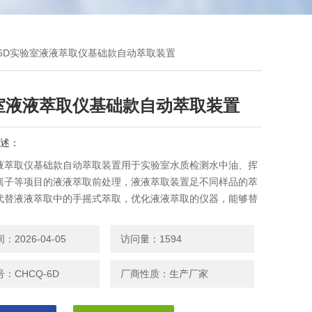
Q-6D实验室液液萃取仪基础款自动萃取装置
室液液萃取仪基础款自动萃取装置
述：
液萃取仪基础款自动萃取装置用于实验室水质检测水中油、挥
离子等项目的液液萃取前处理，液液萃取装置足不同样品的萃
代替液液萃取中的手摇式萃取，优化液液萃取的仪器，能够替
荡，保护操作人员的操作安全，避免实验人员吸入有毒气体(四
氯乙烯、三氯jia烷等)。
2026-04-05
访问量：1594
：CHCQ-6D
厂商性质：生产厂家