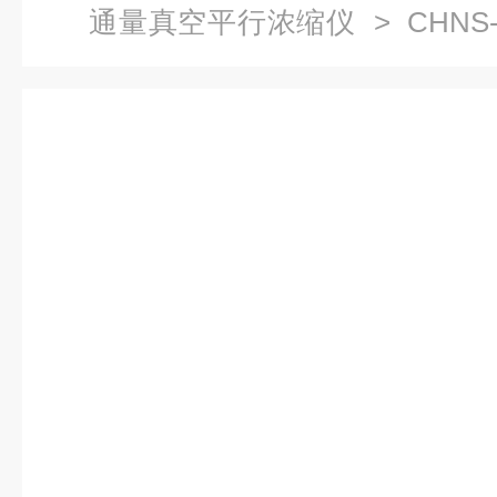
通量真空平行浓缩仪
> CHN
缩仪样品减压浓缩装置