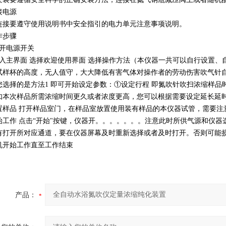
接电源
连接要遵守使用说明书中安全指引的电力单元注意事项说明。
作步骤
打开电源开关
进入主界面 选择欢迎使用界面 选择操作方法（本仪器一共可以自行设置、
试样杯的高度，无人值守，大大降低有害气体对操作者的劳动伤害吹气针自
您选择的是方法1 即可开始设定参数：①设定行程 即氮吹针吹扫浓缩样
如本次样品所需浓缩时间更久或者浓度更高，您可以根据需要设定延长延
置样品 打开样品室门，在样品室放置使用装有样品的本仪器试管，需要注
始工作 点击“开始"按键，仪器开。。。。。。。注意此时所供气源和仪
有打开所对应通道，要在仪器屏幕及时重新选择或者及时打开。否则可能
机开始工作直至工作结束
产品：