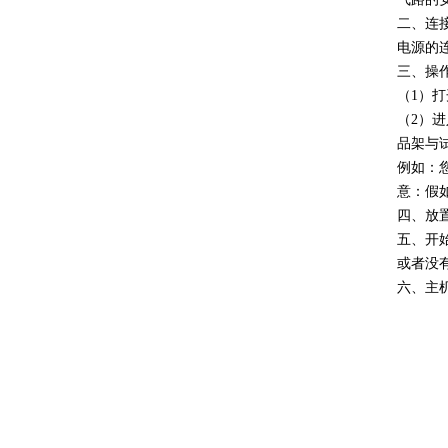
二、连
电源的
三、操
（1）
（2）
品架与
例如：
意：假
四、放
五、开
或者没
六、主