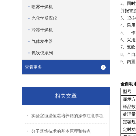
2、同
喷雾干燥机
并报警
光化学反应仪
3、1
4、采用
冷冻干燥机
5、工
6、采
气体发生器
7、氮
氮吹仪系列
8、全
9、内
查看更多
全自动
型号
相关文章
显示方
样品数
处理量
实验室恒温恒湿培养箱的操作注意事项
定容规
定时功
分子蒸馏技术的基本原理和特点