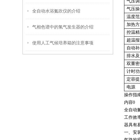
气压调
气压操
全自动水浴氮吹仪的介绍
温度范
加热方
气相色谱中的氢气发生器的介绍
控温精
超温报
使用人工气候培养箱的注意事项
自动补
排水及
双重密
计时功
定容提
电源
操作指
内容0
全自动
工作效
器具有
一、安
气路的