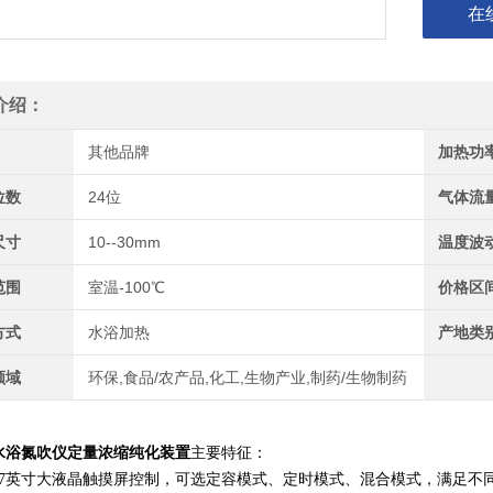
在
介绍：
其他品牌
加热功
位数
24位
气体流
尺寸
10--30mm
温度波
范围
室温-100℃
价格区
方式
水浴加热
产地类
领域
环保,食品/农产品,化工,生物产业,制药/生物制药
水浴氮吹仪定量浓缩纯化装置
主要特征：
用7英寸大液晶触摸屏控制，可选定容模式、定时模式、混合模式，满足不