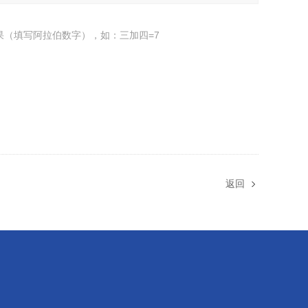
果（填写阿拉伯数字），如：三加四=7
返回