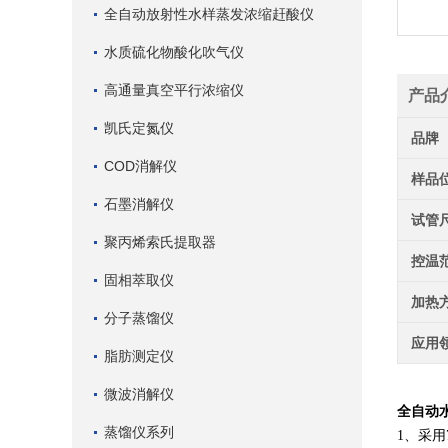
全自动放射性水样蒸发浓缩赶酸仪
水质硫化物酸化吹气仪
高通量真空平行浓缩仪
产品
凯氏定氮仪
品牌
COD消解仪
样品
石墨消解仪
试管
聚丙烯索氏提取器
控温
固相萃取仪
加热
分子蒸馏仪
应用
脂肪测定仪
微波消解仪
全自动
蒸馏仪系列
1、采