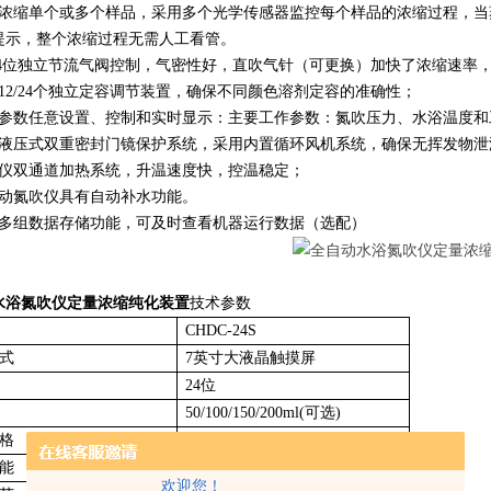
时浓缩单个或多个样品，采用多个光学传感器监控每个样品的浓缩过程，
提示，整个浓缩过程无需人工看管。
2/24位独立节流气阀控制，气密性好，直吹气针（可更换）加快了浓缩速率
12/24个独立定容调节装置，确保不同颜色溶剂定容的准确性；
作参数任意设置、控制和实时显示：主要工作参数：氮吹压力、水浴温度和
用液压式双重密封门镜保护系统，采用内置循环风机系统，确保无挥发物泄
吹仪双通道加热系统，升温速度快，控温稳定；
自动氮吹仪具有自动补水功能。
置多组数据存储功能，可及时查看机器运行数据（选配）
水浴氮吹仪定量浓缩纯化装置
技术参数
CHDC-24S
式
7英寸大液晶触摸屏
24位
50/100/150/200ml(可选)
格
近干/0.5/1/2ml(可选）
能
0-999min
欢迎您！