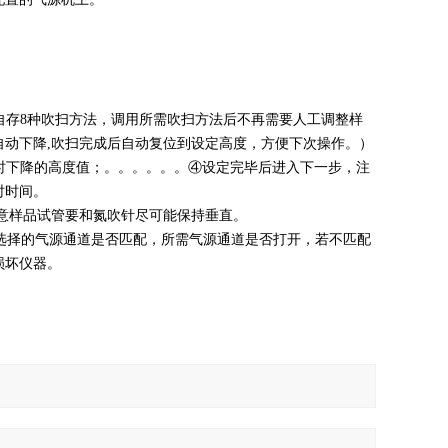
自存8种吹扫方法，调用所需吹扫方法后不再需要人工调整样
动下降,吹扫完成后自动复位到设定高度，方便下次操作。）
品时下降的高度值；。。。。。。④设定完毕后进入下一步，注
时时间。
意样品试管要和氮吹针尽可能保持垂直。
器选择的气源通道是否匹配，所需气源通道是否打开，若不匹配
损坏仪器。