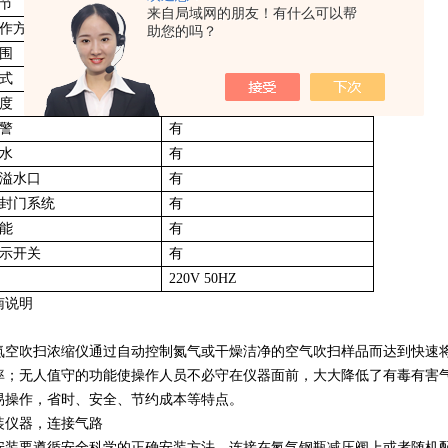
节
0-0.8mpa
来自局域网的朋友！有什么可以帮
作方式
24位独立控制
助您的吗？
围
室温-95℃
式
水浴统一控制
度
±0.5℃
警
有
水
有
溢水口
有
封门系统
有
能
有
示开关
有
220V 50HZ
南说明
氮空吹扫浓缩仪通过自动控制氮气或干燥洁净的空气吹扫样品而达到快速
率；无人值守的功能使操作人员不必守在仪器面前，大大降低了有毒有害
易操作，省时、安全、节约成本等特点。
装仪器，连接气路
安装要遵循安全科学的正确安装方法，连接在氮气钢瓶减压阀上或者随机