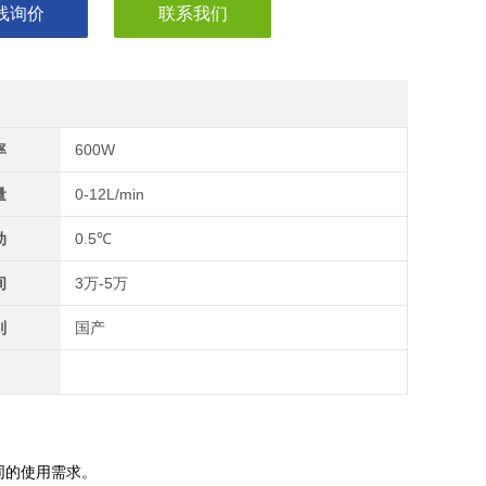
线询价
联系我们
率
600W
量
0-12L/min
动
0.5℃
间
3万-5万
别
国产
同的使用需求。