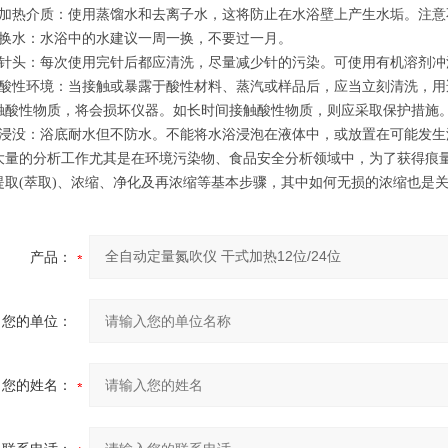
热介质：使用蒸馏水和去离子水，这将防止在水浴壁上产生水垢。注意
水：水浴中的水建议一周一换，不要过一月。
头：每次使用完针后都应清洗，尽量减少针的污染。可使用有机溶剂冲
性环境：当接触或暴露于酸性材料、蒸汽或样品后，应当立刻清洗，用适
触酸性物质，将会损坏仪器。如长时间接触酸性物质，则应采取保护措施
没：浴底耐水但不防水。不能将水浴浸泡在液体中，或放置在可能发生
的分析工作尤其是在环境污染物、食品安全分析领域中，为了获得痕量
提取(萃取)、浓缩、净化及再浓缩等基本步骤，其中如何无损的浓缩也是
产品：
您的单位：
您的姓名：