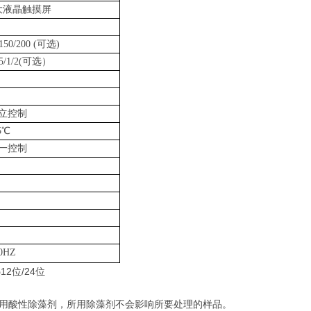
大液晶触摸屏
/150/200 (可选)
5/1/2(可选）
独立控制
5℃
一控制
50HZ
用酸性除藻剂，所用除藻剂不会影响所要处理的样品。