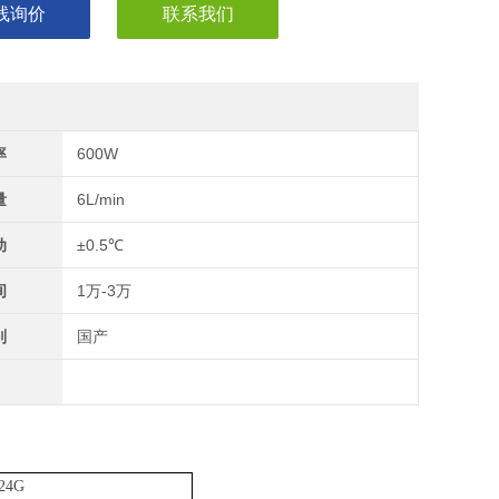
线询价
联系我们
率
600W
量
6L/min
动
±0.5℃
间
1万-3万
别
国产
24G