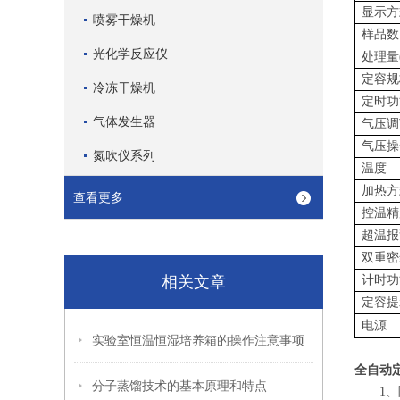
显示方
喷雾干燥机
样品数
光化学反应仪
处理量(
定容规格
冷冻干燥机
定时功
气体发生器
气压调
气压操
氮吹仪系列
温度
加热方
查看更多
控温精
超温报
双重密
相关文章
计时功
定容提
电源
实验室恒温恒湿培养箱的操作注意事项
全自动定
分子蒸馏技术的基本原理和特点
1、除