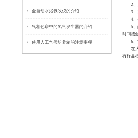
2、加
全自动水浴氮吹仪的介绍
3、换
4、针
气相色谱中的氢气发生器的介绍
5、酸
时间接
6、浸
使用人工气候培养箱的注意事项
在大量
有样品