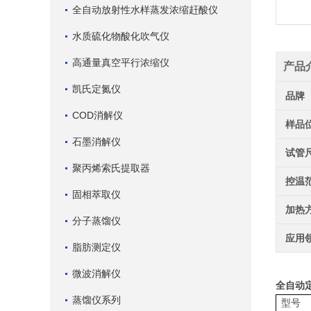
全自动放射性水样蒸发浓缩赶酸仪
水质硫化物酸化吹气仪
高通量真空平行浓缩仪
产品
凯氏定氮仪
品牌
COD消解仪
样品
石墨消解仪
试管
聚丙烯索氏提取器
控温
固相萃取仪
加热
分子蒸馏仪
应用
脂肪测定仪
微波消解仪
全自动定
蒸馏仪系列
型号