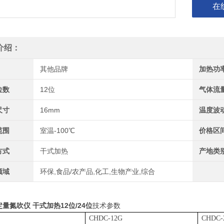
在
介绍：
其他品牌
加热功
位数
12位
气体流
尺寸
16mm
温度波
范围
室温-100℃
价格区
方式
干式加热
产地类
领域
环保,食品/农产品,化工,生物产业,综合
量氮吹仪 干式加热12位/24位
技术参数
CHDC-12G
CHDC-