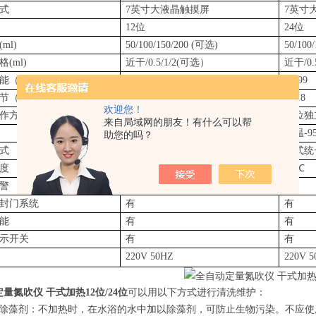
式
7英寸大液晶触摸屏
7英寸
12位
24位
ml)
50/100/150/200 (可选)
50/100
(ml)
近干/0.5/1/2(可选）
近干/0.
能（min）
0-999
0-999
节（mpa）
0-0.8
0-0.8
欢迎您！
作方式
12位独立控制
24位
来自局域网的朋友！有什么可以帮
室温-95℃
室温-9
助您的吗？
式
干式统一控制
干式统
度
±1℃
±1℃
警
有
有
封门系统
有
有
能
有
有
示开关
有
有
220V 50HZ
220V 
量氮吹仪 干式加热12位/24位
可以用以下方式进行清洗维护：
藻剂：不加热时，在水浴的水中加以除藻剂，可防止生物污染。不应使