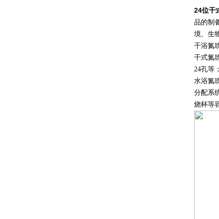
24位干
品的制
境、生
干浴氮
干式氮
24孔
水浴氮
分配系
烧杯等