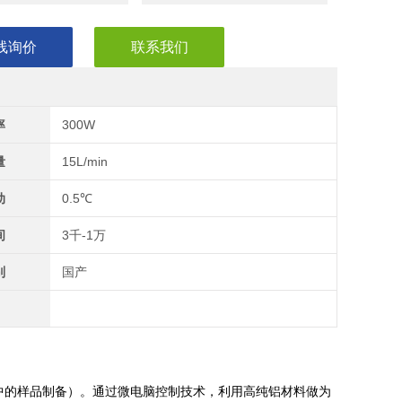
线询价
联系我们
率
300W
量
15L/min
动
0.5℃
间
3千-1万
别
国产
中的样品制备）。通过微电脑控制技术，利用高纯铝材料做为