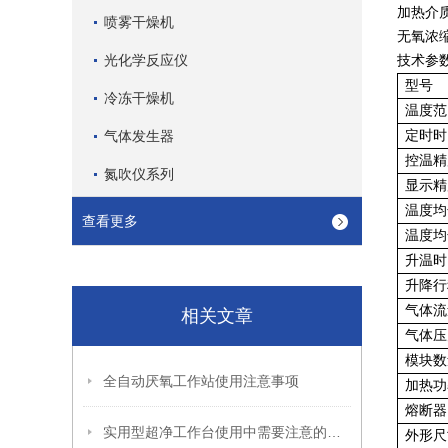
加热介
喷雾干燥机
无氧浓
光化学反应仪
技术参
型号
冷冻干燥机
温度范
气体发生器
定时时
控温精
氮吹仪系列
显示精
温度均匀
查看更多
温度均匀
升温时间
升降行
气体流
相关文章
气体压
模块数
全自动厌氧工作站使用注意事项
加热功
熔断器
实用型超净工作台使用中需要注意的事项
外形尺