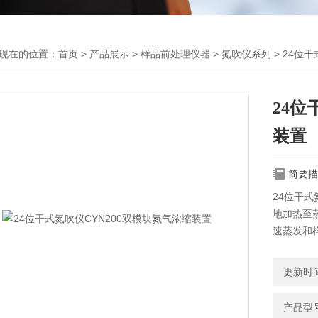
现在的位置：
首页
>
产品展示
>
样品前处理仪器
>
氮吹仪系列
> 24位
24位
装置
简要描
24位干式
地加热至
速蒸发和
更新时间：
产品型