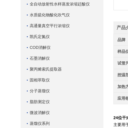
全自动放射性水样蒸发浓缩赶酸仪
水质硫化物酸化吹气仪
高通量真空平行浓缩仪
产品
凯氏定氮仪
品牌
COD消解仪
样品
石墨消解仪
试管
聚丙烯索氏提取器
控温
固相萃取仪
加热
分子蒸馏仪
应用
脂肪测定仪
微波消解仪
24位干
蒸馏仪系列
主要用