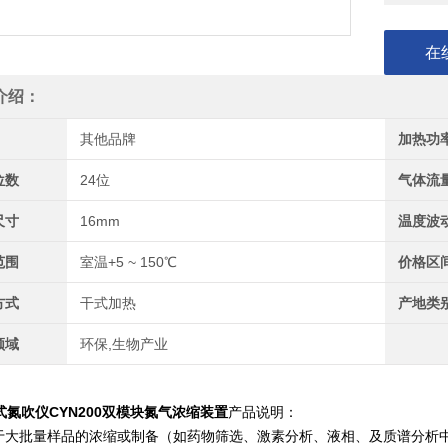
在
介绍：
其他品牌
加热功
位数
24位
气体流
尺寸
16mm
温度波
范围
室温+5 ~ 150℃
价格区
方式
干式加热
产地类
领域
环保,生物产业
式氮吹仪CYN200双模块氮气浓缩装置
产品说明：
于大批量样品的浓缩或制备（如药物筛选、激素分析、液相、及质谱分析