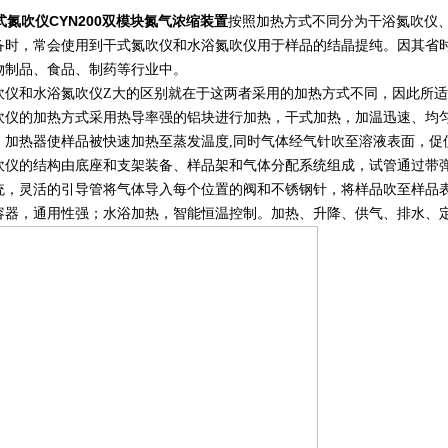
式氮吹仪CYN200双模块氮气浓缩装置
按照加热方式不同分为干浴氮吹仪
备时，常会使用到干式氮吹仪和水浴氮吹仪用于样品的结晶提纯。因其省
物制品、食品、制药等行业中。
吹仪和水浴氮吹仪Z大的区别就在于这两者采用的加热方式不同，因此所
吹仪的加热方式采用热导率强的铝块进行加热，干式加热，加温迅速、均匀
等；加热器使样品被快速加热至蒸发温度,同时气体经气针吹至溶液表面，
吹仪的结构由底座和支架装备、样品架和气体分配系统组成，试管通过带
统，灵活的引导管将气体导入每个位置的阀和不锈钢针，将样品吹至样品
容器，通用性强；水浴加热，智能恒温控制。加热、升降、供气、排水、