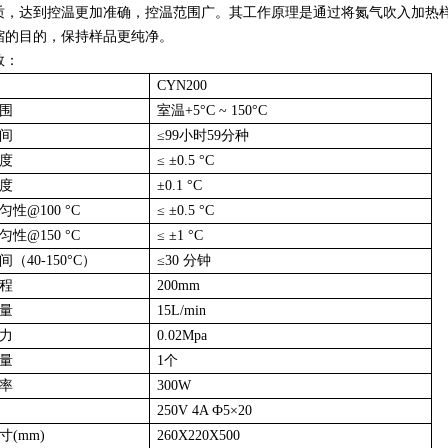
质，达到控温更加准确，控温范围广。其工作原理是通过将氮气吹入加热
缩的目的，保持样品更纯净。
数：
CYN200
围
室温+5°C ~ 150°C
间
≤99小时59分种
度
≤ ±0.5 °C
度
±0.1 °C
性@100 °C
≤ ±0.5 °C
性@150 °C
≤ ±1 °C
（40-150°C）
≤30 分钟
程
200mm
量
15L/min
力
0.02Mpa
量
1个
率
300W
250V 4A Ф5×20
寸(mm)
260X220X500