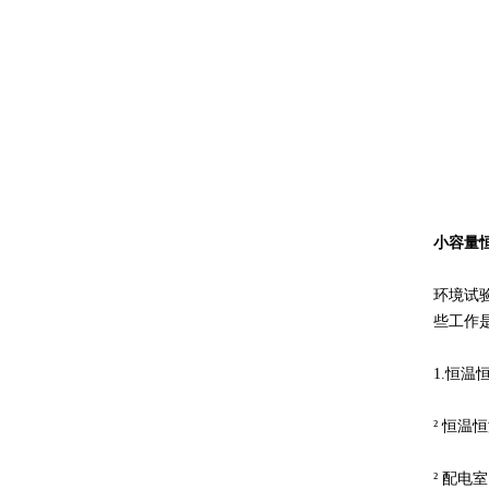
小容量恒
环境试
些工作
1.恒
² 恒
² 配