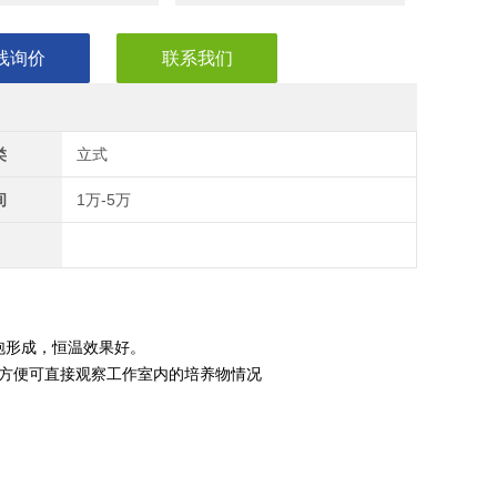
线询价
联系我们
类
立式
间
1万-5万
泡形成，恒温效果好。
闭方便可直接观察工作室内的培养物情况