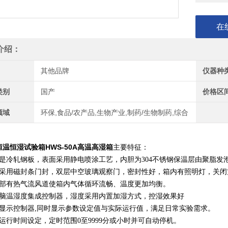
在
介绍：
其他品牌
仪器种
类别
国产
价格区
领域
环保,食品/农产品,生物产业,制药/生物制药,综合
温恒湿试验箱HWS-50A高温高湿箱
主要特征：
箱是冷轧钢板，表面采用静电喷涂工艺，内胆为304不锈钢保温层由聚脂发
门采用磁封条门封，双层中空玻璃观察门，密封性好，箱内有照明灯，关
体部有热气流风道使箱内气体循环流畅、温度更加均衡。
电脑温湿度集成控制器，湿度采用内置加湿方式，控湿效果好
晶显示控制器,同时显示参数设定值与实际运行值，满足日常实验需求。
运行时间设定，定时范围0至9999分或小时并可自动停机。