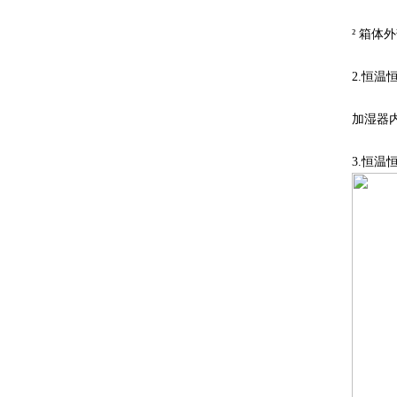
² 箱
2.恒
加湿器
3.恒