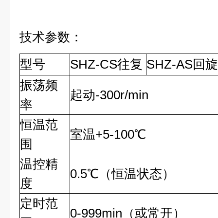
技术参数：
型号
SHZ-CS往复
SHZ-AS回旋
振荡频
起动-300r/min
率
恒温范
室温+5-100℃
围
温控精
0.5℃（恒温状态）
度
定时范
0-999min（或常开）