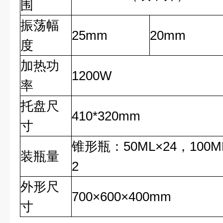
围
振荡幅
25mm
20mm
度
加热功
1200W
率
托盘尺
410*320mm
寸
锥形瓶：50ML×24，100ML
装瓶量
2
外形尺
700×600×400mm
寸