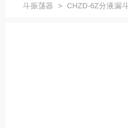
斗振荡器
> CHZD-6Z分液
位自动放气