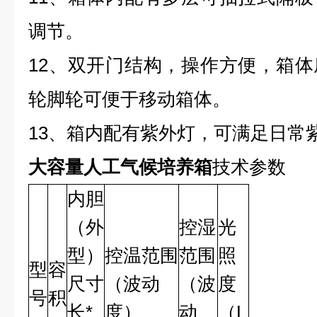
调节。
12、双开门结构，操作方便，箱
轮脚轮可便于移动箱体。
13、箱内配有紫外灯，可满足日常
大容量人工气候培养箱
技术参数
内胆
（外
控湿
光
型）
控温范围
范围
照
型
容
尺寸
（波动
（波
度
号
积
长*
度）
动
（L