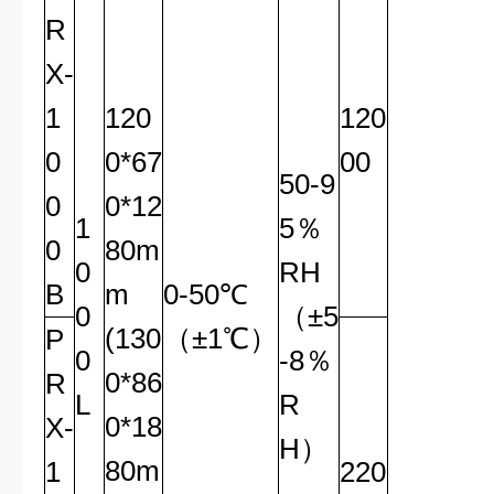
R
X-
1
120
120
0
0*67
00
50-9
0
0*12
1
5％
0
80m
0
RH
B
m
0-50℃
0
（±5
(130
（±1℃）
P
0
-8％
0*86
R
L
R
0*18
X-
H）
80m
1
220