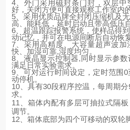
4、外门采用磁封条门封，双层中
好，关闭方便可直接观察工作室内
5、采用优质品牌全封闭压缩机及
高、能耗低，延时启动且带高低压
6、超温跟踪报警系统，使样品得
动记忆，并可在电源间断后自动恢
7、采用高精度、大容量超声波加
快、加湿可靠,湿度均匀。
8、液晶显示控制器,同时显示参
满足日常实验需求。
9、可对运行时间设定，定时范围0至
动停机。
10、具有30段程序控温，每周期分
求。
11、箱体内配有多层可抽拉式隔
调节。
12、箱体底部为四个可移动的双轮