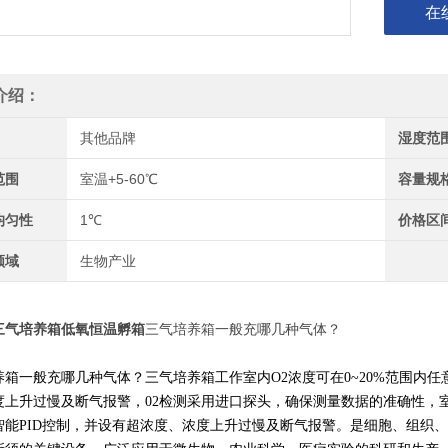
在
介绍：
其他品牌
湿度范
范围
室温+5-60℃
容量规
均匀性
1℃
价格区
领域
生物产业
三气培养箱低氧恒温孵箱
三气培养箱一般充哪几种气体？
养箱一般充哪几种气体？三气培养箱工作室内O2浓度可在0~20%范围内任
度上升过慢及断气报警，02检测采用进口探头，确保测量数据的准确性，室
智能PID控制，并设有超浓度、浓度上升过慢及断气报警。是细胞、组织