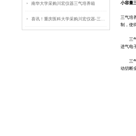
小容量
南华大学采购川宏仪器三气培养箱
三气培养
喜讯！重庆医科大学采购川宏仪器-三气培养箱CHSQ-50-III
制，使
三气培
进气电
三气培
动切断