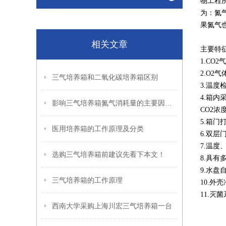
物工程
为：氮
果氮气
相关文章
主要特
1.C
2.O
三气培养箱和二氧化碳培养箱区别
3.温度
4.箱
影响三气培养箱氮气消耗量的主要因素有哪些
CO2浓
5.箱
医用培养箱的工作原理及分类
6.双
7.温
选购三气培养箱前建议先看下本文！
8.具
9.水
三气培养箱的工作原理
10.外
11.
西南大学采购上海川宏三气培养箱一台