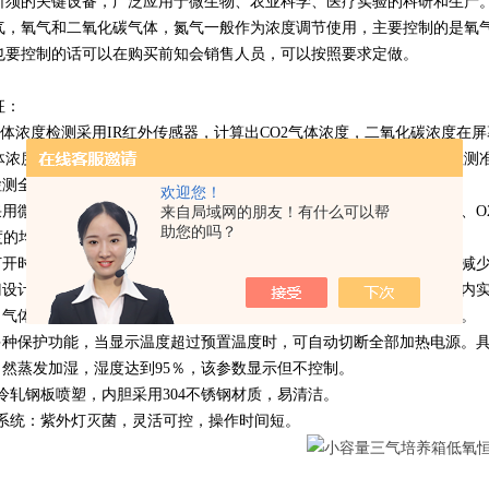
所须的关键设备，广泛应用于微生物、农业科学、医疗实验的科研和生产
气，氧气和二氧化碳气体，氮气一般作为浓度调节使用，主要控制的是氧
也要控制的话可以在购买前知会销售人员，可以按照要求定做。
征：
O2气体浓度检测采用IR红外传感器，计算出CO2气体浓度，二氧化碳浓度
2气体浓度检测采用电化学氧气传感器，氧气浓度在屏幕上精准可设置，检
检测全部采用PT100电阻温度传感器，性能稳定，准确度高。
欢迎您！
内采用微风循环方式，使空气循环接近自然界空气对流，缩短温度、湿度、O
来自局域网的朋友！有什么可以帮
助您的吗？
度的均衡性。
门打开时，电磁阀自动关闭微风循环自动停止，减少气体损失节约气源，减
层门设计，内门采用钢化玻璃门，能有效锁温，打开外门可以直接观察箱内
度、气体浓度，均采用数字显示，多组数据同屏显示，直观、清晰、准确。
有多种保护功能，当显示温度超过预置温度时，可自动切断全部加热电源。
盘自然蒸发加湿，湿度达到95％，该参数显示但不控制。
壳冷轧钢板喷塑，内胆采用304不锈钢材质，易清洁。
灭菌系统：紫外灯灭菌，灵活可控，操作时间短。