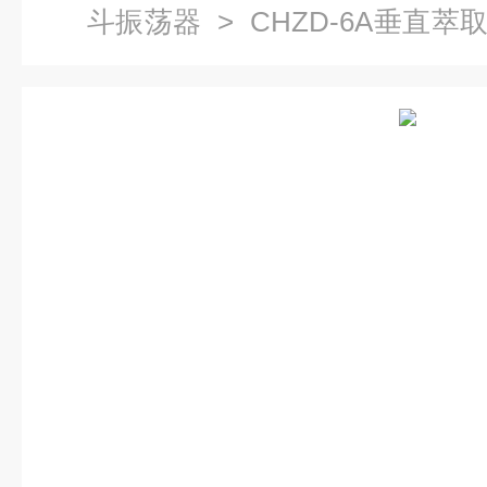
斗振荡器
> CHZD-6A垂直萃
气 夹具