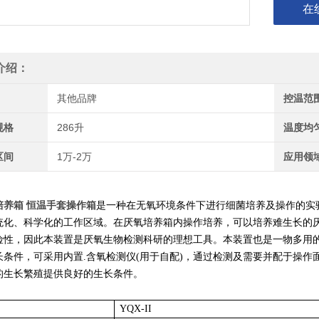
在
介绍：
其他品牌
控温范
规格
286升
温度均
区间
1万-2万
应用领
培养箱 恒温手套操作箱
是一种在无氧环境条件下进行细菌培养及操作的实
统化、科学化的工作区域。在厌氧培养箱内操作培养，可以培养难生长的
险性，因此本装置是厌氧生物检测科研的理想工具。本装置也是一物多用
长条件，可采用内置.含氧检测仪(用于自配)，通过检测及需要并配于操
的生长繁殖提供良好的生长条件。
YQX-II