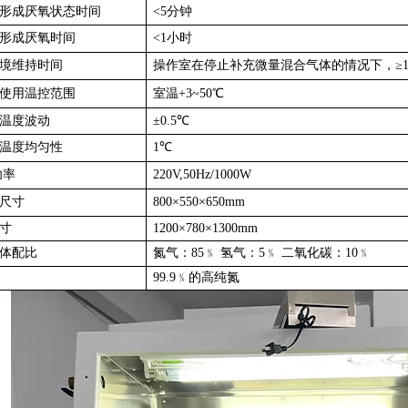
形成厌氧状态时间
<5分钟
形成厌氧时间
<1小时
境维持时间
操作室在停止补充微量混合气体的情况下，≥1
使用温控范围
室温+3~50℃
温度波动
±0.5℃
温度均匀性
1℃
功率
220V,50Hz/1000W
尺寸
800×550×650mm
寸
1200×780×1300mm
体配比
氮气：85﹪ 氢气：5﹪ 二氧化碳：10﹪
99.9﹪的高纯氮