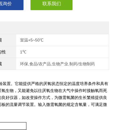
线询价
联系我们
围
室温+5~50℃
匀性
1℃
域
环保,食品/农产品,生物产业,制药/生物制药
验装置。它能提供严格的厌氧状态恒定的温度培养条件和具有
厌氧生物，又能避免以往厌氧生物在大气中操作时接触氧而死
的良好仪器，如改变操作方式，为微需氧菌的生长繁殖提供良
作面板的流量调节装置。输入微需氧菌的规定含氧量，可满足微