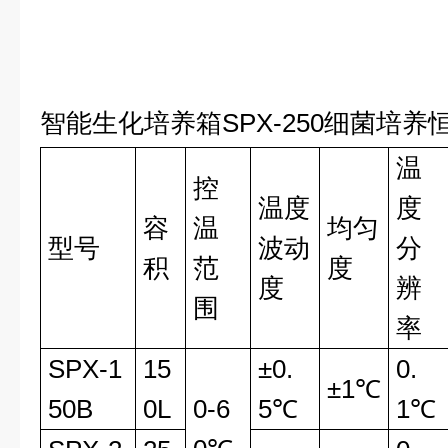
智能生化培养箱SPX-250细菌培养
温
控
温度
度
容
温
均匀
型号
波动
分
积
范
度
度
辨
围
率
SPX-1
15
±0.
0.
±1℃
50B
0L
0-6
5℃
1℃