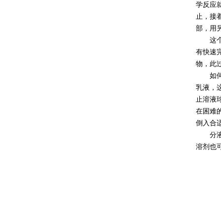
学反应
止，接
部，用
这个过
有快速
物，此
如何需
乳液，
止溶液
在困难
倒入合
分液漏
溶剂也