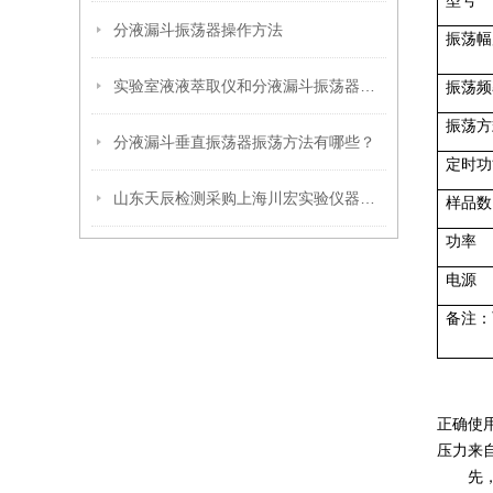
型号
分液漏斗振荡器操作方法
振荡幅
实验室液液萃取仪和分液漏斗振荡器的区别
振荡频
振荡方
分液漏斗垂直振荡器振荡方法有哪些？
定时功
山东天辰检测采购上海川宏实验仪器分液漏斗振荡器（液液萃取仪）
样品数
功率
电源
备注：
正确使
压力来
先，从