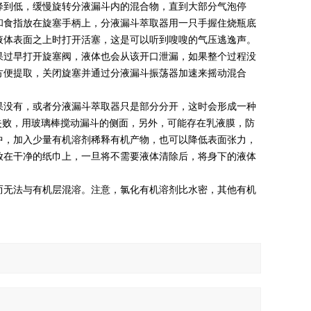
降到低，缓慢旋转分液漏斗内的混合物，直到大部分气泡停
和食指放在旋塞手柄上，分液漏斗萃取器用一只手握住烧瓶底
液体表面之上时打开活塞，这是可以听到嗖嗖的气压逃逸声。
过早打开旋塞阀，液体也会从该开口泄漏，如果整个过程没
方便提取，关闭旋塞并通过分液漏斗振荡器加速来摇动混合
没有，或者分液漏斗萃取器只是部分分开，这时会形成一种
然失败，用玻璃棒搅动漏斗的侧面，另外，可能存在乳液膜，防
中，加入少量有机溶剂稀释有机产物，也可以降低表面张力，
放在干净的纸巾上，一旦将不需要液体清除后，将身下的液体
无法与有机层混溶。注意，氯化有机溶剂比水密，其他有机