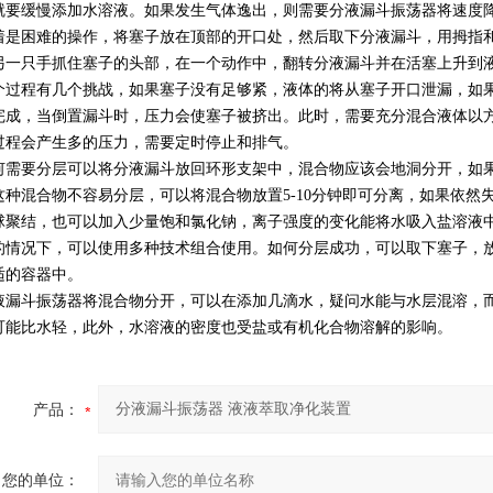
就要缓慢添加水溶液。如果发生气体逸出，则需要分液漏斗振荡器将速度
着是困难的操作，将塞子放在顶部的开口处，然后取下分液漏斗，用拇指
另一只手抓住塞子的头部，在一个动作中，翻转分液漏斗并在活塞上升到
程有几个挑战，如果塞子没有足够紧，液体的将从塞子开口泄漏，如果
完成，当倒置漏斗时，压力会使塞子被挤出。此时，需要充分混合液体以
过程会产生多的压力，需要定时停止和排气。
要分层可以将分液漏斗放回环形支架中，混合物应该会地洞分开，如果
这种混合物不容易分层，可以将混合物放置5-10分钟即可分离，如果依
球聚结，也可以加入少量饱和氯化钠，离子强度的变化能将水吸入盐溶液
的情况下，可以使用多种技术组合使用。如何分层成功，可以取下塞子，
适的容器中。
斗振荡器将混合物分开，可以在添加几滴水，疑问水能与水层混溶，而
可能比水轻，此外，水溶液的密度也受盐或有机化合物溶解的影响。
产品：
您的单位：