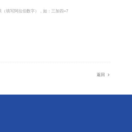
果（填写阿拉伯数字），如：三加四=7
返回