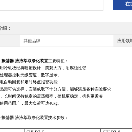
在
介绍：
其他品牌
应用领
斗振荡器 液液萃取净化装置
主要特征：
采用冷轧板经典喷塑设计，美观大方，耐腐蚀性强
微处理器控制无级变速，数字显示。
来电自动回复和定时终点报警功能
样品架可供选择，安装或取下十分方便，能够满足各种实验要求
音，长时间保持稳定的震荡频率，整机更稳定，机构更紧凑
使用范围广，最大负荷可达40kg。
斗振荡器 液液萃取净化装置
技术参数：