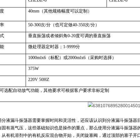
CHLDZ-6
CHLDZ-8
度
40mm（其他规格幅度可以定制）
率
50-300次/分（也可定做40-350次/分）
式
垂直振荡或者倾斜角0-20度可调的垂直振荡
能
微处理器定时器；1-9999分
1000mlx6（标配）或2000mlx6（采购时选择）
375W
220V 50HZ
可选配自动放气功能，其他要求可根据客户要求非标定制
用分液漏斗振荡器需要掌握时间和灵活性，还应该认识到分液漏斗振荡器
自固有蒸气压，这些基础知识也是操作的重点，那么使用分液漏斗振荡器
有机溶剂中的有机反应混合物开始，关闭旋塞阀，通过顶部的塞子开口