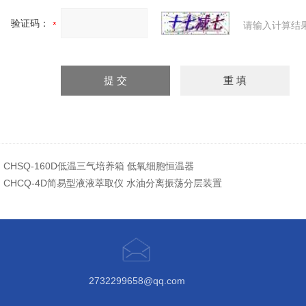
验证码：
请输入计算结
：
CHSQ-160D低温三气培养箱 低氧细胞恒温器
：
CHCQ-4D简易型液液萃取仪 水油分离振荡分层装置
2732299658@qq.com