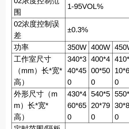
02浓度控制范
1-95VOL%
围
02浓度控制误
±0.3%
差
功率
350W
400W
45
工作室尺寸
340*3
400*4
410
（mm）长*宽*
40*45
00*50
10*
高）
0
0
0
外形尺寸（m
430*4
540*5
550
m）长*宽*
60*65
20*79
30*
高）
0
0
0
定时范围/隔板