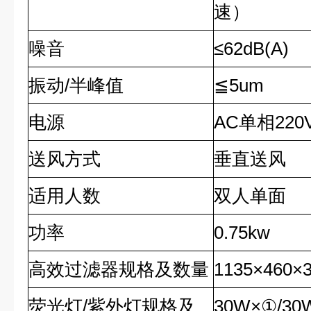
速）
噪音
≤62dB(A)
振动/半峰值
≦5um
电源
AC单相220V
送风方式
垂直送风
适用人数
双人单面
功率
0.75kw
高效过滤器规格及数量
1135×460×
荧光灯/紫外灯规格及
30W×①/30