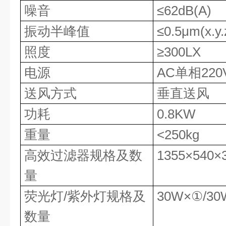
噪音
≤62dB(A)
振动半峰值
≤0.5μm(x.
照度
≥300LX
电源
AC单相220V
送风方式
垂直送风
功耗
0.8KW
重量
<250kg
高效过滤器规格及数
1355×540×
量
荧光灯/紫外灯规格及
30W×①/3
数量