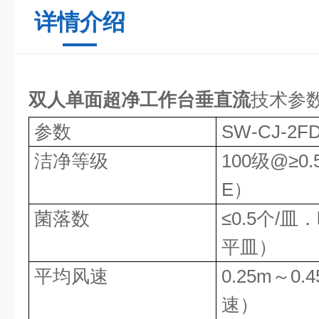
详情介绍
双人单面超净工作台垂直流
技术参
参数
SW-CJ-2F
洁净等级
100级@≥0
E）
菌落数
≤0.5个/皿
平皿）
平均风速
0.25m～0.
速）