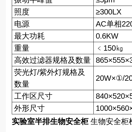
照度
≥300LX
电源
AC单相220
最大功耗
0.6KW
重量
﹤150㎏
高效过滤器规格及数量
865×555×
荧光灯/紫外灯规格及
20W×①/2
数量
工作区尺寸
840×520
外形尺寸
1000×560
实验室半排生物安全柜
生物安全柜