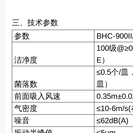
三、技术参数
参数
BHC-900I
100级@≥0
洁净度
E）
≤0.5个/
菌落数
皿）
前面吸入风速
0.35m±0.0
气密度
≤10-6m/
噪音
≤62dB(A)
振动半峰值
≤5μm